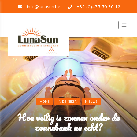
info@lunasun.be
+32 (0)475 50 30 12
HOME
IN-DE-KIJKER
NIEUWS
Hoe veilig is zonnen onder de
zonnebank nu echt?