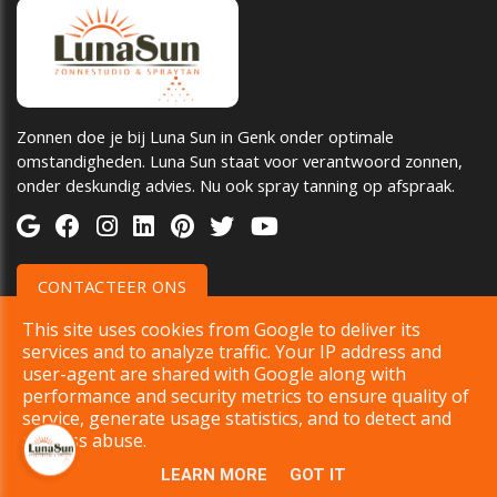
Zonnen doe je bij Luna Sun in Genk onder optimale
omstandigheden. Luna Sun staat voor verantwoord zonnen,
onder deskundig advies. Nu ook spray tanning op afspraak.
CONTACTEER ONS
CONTACT
This site uses cookies from Google to deliver its
services and to analyze traffic. Your IP address and
ADRES
user-agent are shared with Google along with
Risstraat 6 Bus 1
performance and security metrics to ensure quality of
3600 Genk
service, generate usage statistics, and to detect and
address abuse.
TELEFOON
+32 475 503 012
LEARN MORE
GOT IT