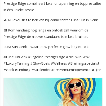
Prestige Edge combineert luxe, ontspanning en topprestaties
in één unieke sessie.
🔥 Nu exclusief te beleven bij Zonnecenter Luna Sun in Genk!
📅 Kom vandaag nog langs en ontdek zelf waarom de
Prestige Edge de nieuwe standaard is in luxe bruinen.
Luna Sun Genk – waar jouw perfecte glow begint. ☀️✨
#LunaSunGenk #ErgolinePrestigeEdge #NieuwInGenk
#LuxuryTanning #GlowGoals #Wellness #Bruiningsspecialist
#Genk #Limburg #StralendBruin #PremiumExperience 🔥☀️✨