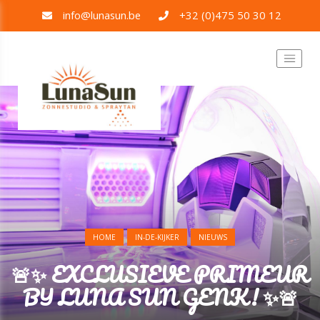
info@lunasun.be
+32 (0)475 50 30 12
HOME
IN-DE-KIJKER
NIEUWS
🚨✨ EXCLUSIEVE PRIMEUR
BIJ LUNA SUN GENK! ✨🚨