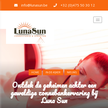
info@lunasun.be
+32 (0)475 50 30 12
HOME
IN-DE-KIJKER
NIEUWS
Ontdek de geheimen achter een
geweldige zonnebankervaring bij
Luna Sun