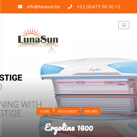
info@lunasun.be
+32 (0)475 50 30 12
HOME
IN-DE-KIJKER
NIEUWS
Ergoline 1600