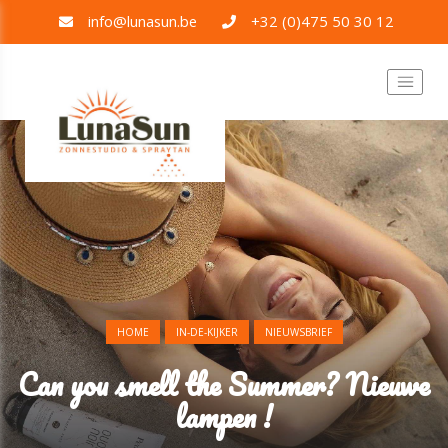
info@lunasun.be
+32 (0)475 50 30 12
HOME
IN-DE-KIJKER
NIEUWSBRIEF
Can you smell the Summer? Nieuwe
lampen !