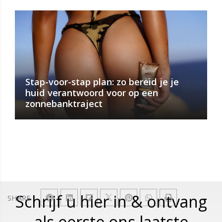
Stap-voor-stap plan: zo bereid je je
huid verantwoord voor op een
zonnebanktraject
Schrijf u hier in & ontvang
SHARE
als eerste ons laatste